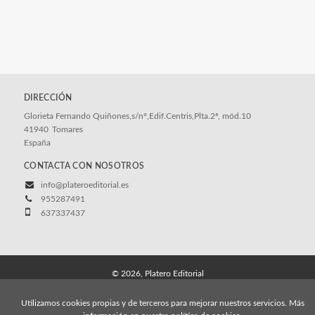
DIRECCIÓN
Glorieta Fernando Quiñones,s/nº,Edif.Centris,Plta.2ª, mód.10
41940
Tomares
España
CONTACTA CON NOSOTROS
info@plateroeditorial.es
955287491
637337437
© 2026, Platero Editorial
Aviso Legal
Política Comercial de la Empresa
Utilizamos cookies propias y de terceros para mejorar nuestros servicios. Más
Condiciones Generales de Venta
Política de cookies