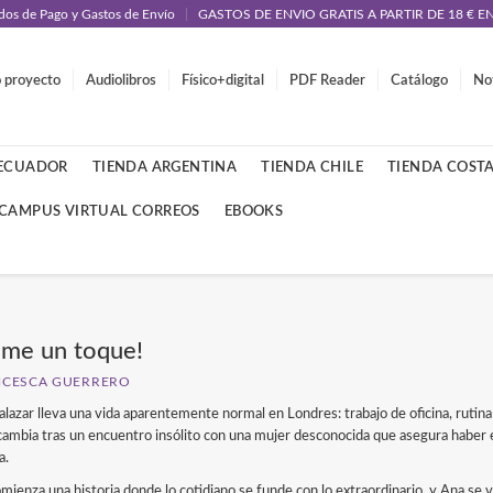
os de Pago y Gastos de Envío
GASTOS DE ENVIO GRATIS A PARTIR DE 18 € 
 proyecto
Audiolibros
Físico+digital
PDF Reader
Catálogo
Not
 ECUADOR
TIENDA ARGENTINA
TIENDA CHILE
TIENDA COSTA
CAMPUS VIRTUAL CORREOS
EBOOKS
me un toque!
NCESCA GUERRERO
alazar lleva una vida aparentemente normal en Londres: trabajo de oficina, rutina 
cambia tras un encuentro insólito con una mujer desconocida que asegura haber
a.
mienza una historia donde lo cotidiano se funde con lo extraordinario, y Ana se ve