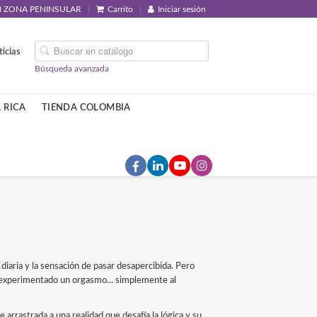
EN ZONA PENINSULAR
Carrito
Iniciar sesión
icias
Búsqueda avanzada
 RICA
TIENDA COLOMBIA
diaria y la sensación de pasar desapercibida. Pero
 experimentado un orgasmo... simplemente al
 arrastrada a una realidad que desafía la lógica y su