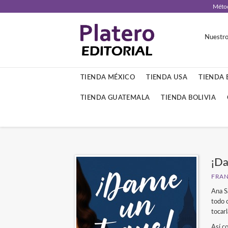
Métod
Nuestro
TIENDA MÉXICO
TIENDA USA
TIENDA
TIENDA GUATEMALA
TIENDA BOLIVIA
¡Da
FRA
Ana S
todo 
tocarl
Así co