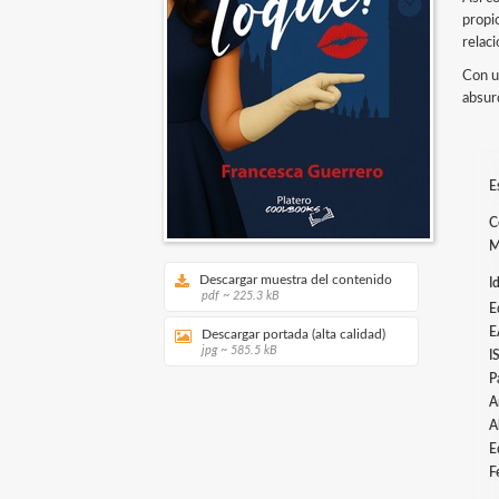
propi
relac
Con u
absurd
E
C
M
Descargar muestra del contenido
I
pdf ~ 225.3 kB
E
E
Descargar portada (alta calidad)
jpg ~ 585.5 kB
I
P
A
A
E
F