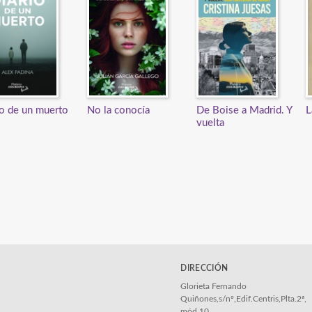
io de un muerto
No la conocía
De Boise a Madrid. Y
L
vuelta
DIRECCIÓN
Glorieta Fernando
Quiñones,s/nº,Edif.Centris,Plta.2ª,
mód.10