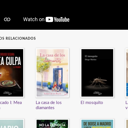
ROS RELACIONADOS
ecado I: Mea
La casa de los
El mosquito
L
a
diamantes
v