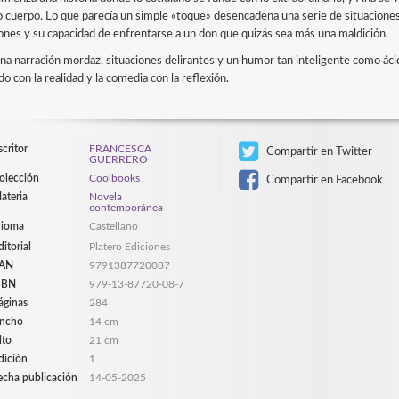
o cuerpo. Lo que parecía un simple «toque» desencadena una serie de situaciones
iones y su capacidad de enfrentarse a un don que quizás sea más una maldición.
na narración mordaz, situaciones delirantes y un humor tan inteligente como áci
o con la realidad y la comedia con la reflexión.
scritor
FRANCESCA
Compartir en Twitter
GUERRERO
olección
Coolbooks
Compartir en Facebook
ateria
Novela
contemporánea
dioma
Castellano
ditorial
Platero Ediciones
AN
9791387720087
SBN
979-13-87720-08-7
áginas
284
ncho
14 cm
lto
21 cm
dición
1
echa publicación
14-05-2025