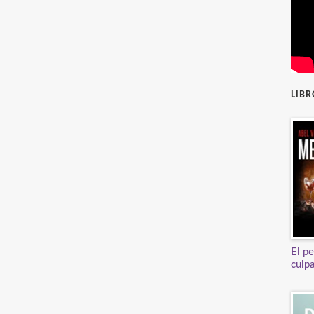
LIB
El p
culp