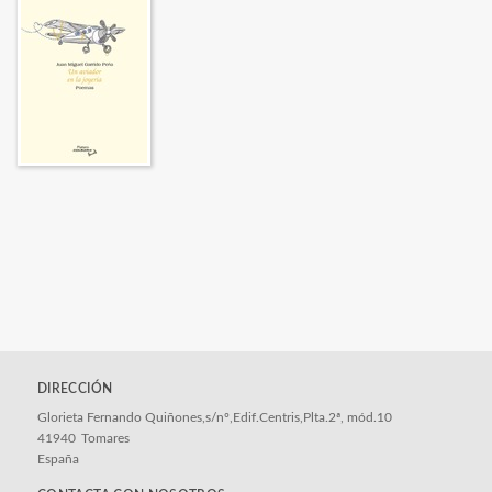
DIRECCIÓN
Glorieta Fernando Quiñones,s/nº,Edif.Centris,Plta.2ª, mód.10
41940
Tomares
España