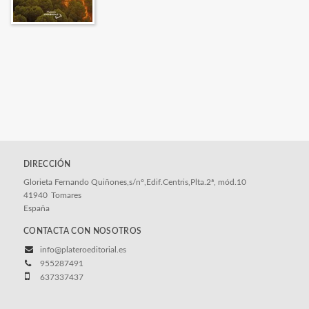
DIRECCIÓN
Glorieta Fernando Quiñones,s/nº,Edif.Centris,Plta.2ª, mód.10
41940
Tomares
España
CONTACTA CON NOSOTROS
info@plateroeditorial.es
955287491
637337437