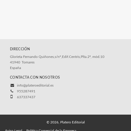
DIRECCIÓN
Glorieta Fernando Quiñones,s/nº,Edif.Centris,Plta.2ª, mód.10
41940
Tomares
España
CONTACTA CON NOSOTROS
info@plateroeditorial.es
955287491
637337437
© 2026, Platero Editorial
Aviso Legal
Política Comercial de la Empresa