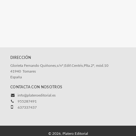
DIRECCIÓN
Glorieta Fernando Quiñones,s/nº,Edif.Centris,Plta.2ª, mód.10
41940
Tomares
España
CONTACTA CON NOSOTROS
info@plateroeditorial.es
955287491
637337437
© 2026, Platero Editorial