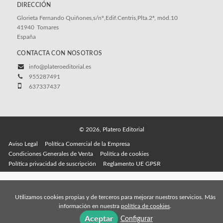
DIRECCIÓN
Glorieta Fernando Quiñones,s/nº,Edif.Centris,Plta.2ª, mód.10
41940
Tomares
España
CONTACTA CON NOSOTROS
info@plateroeditorial.es
955287491
637337437
© 2026, Platero Editorial
Aviso Legal
Política Comercial de la Empresa
Condiciones Generales de Venta
Política de cookies
Política privacidad de suscripción
Reglamento UE GPSR
Utilizamos cookies propias y de terceros para mejorar nuestros servicios. Más
información en nuestra
política de cookies
.
Aceptar
Configurar