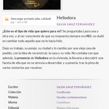
Heliodora
Descargar portada (alta calidad)
jpg ~ 661.6 kB
SILVIA SANZ FERNÁNDEZ
¿Este es el tipo de vida que quiero para mí?
Se preguntaba Laura una y
otra vez, y al ser consciente de que su respuesta siempre era
NO
, no dudó
en cambiar todo aquello que no le hacía feliz.
Dejo su trabajo, su
pareja
, su ciudad y lo cambio por una vieja casa de
pueblo, con la idea de reconstruir, la casa y su vida. No contaba con que
además, la
presencia
de
Heliodora
en la vivienda, la llevaría a descubrir una
faceta de ella que no se atrevía a desarrollar y a ponerla, tras la pista de
varios misterios por resolver.
Escritor
SILVIA SANZ FERNÁNDEZ
Colección
Coolbooks
Materia
Novela contemporánea
Idioma
Castellano
Editorial
Platero Ediciones