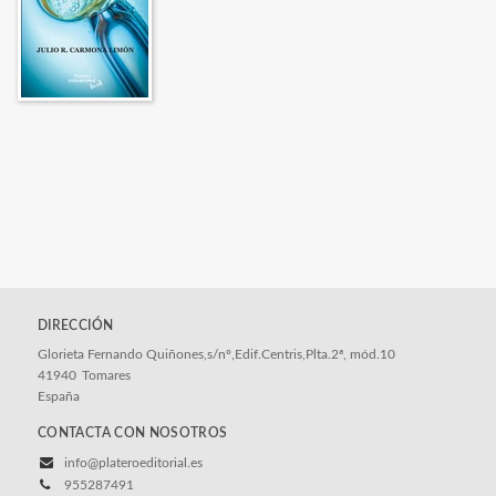
DIRECCIÓN
Glorieta Fernando Quiñones,s/nº,Edif.Centris,Plta.2ª, mód.10
41940
Tomares
España
CONTACTA CON NOSOTROS
info@plateroeditorial.es
955287491