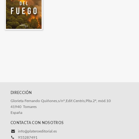
DIRECCIÓN
Glorieta Fernando Quiñones,s/nº,Edif.Centris,Plta.2ª, mód.10
41940
Tomares
España
CONTACTA CON NOSOTROS
info@plateroeditorial.es
955287491