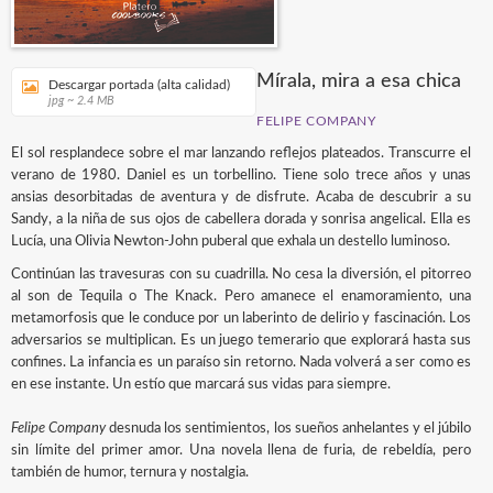
Mírala, mira a esa chica
Descargar portada (alta calidad)
jpg ~ 2.4 MB
FELIPE COMPANY
El sol resplandece sobre el mar lanzando reflejos plateados. Transcurre el
verano de 1980. Daniel es un torbellino. Tiene solo trece años y unas
ansias desorbitadas de aventura y de disfrute. Acaba de descubrir a su
Sandy, a la niña de sus ojos de cabellera dorada y sonrisa angelical. Ella es
Lucía, una Olivia Newton-John puberal que exhala un destello luminoso.
Continúan las travesuras con su cuadrilla. No cesa la diversión, el pitorreo
al son de Tequila o The Knack. Pero amanece el enamoramiento, una
metamorfosis que le conduce por un laberinto de delirio y fascinación. Los
adversarios se multiplican. Es un juego temerario que explorará hasta sus
confines. La infancia es un paraíso sin retorno. Nada volverá a ser como es
en ese instante. Un estío que marcará sus vidas para siempre.
Felipe Company
desnuda los sentimientos, los sueños anhelantes y el júbilo
sin límite del primer amor. Una novela llena de furia, de rebeldía, pero
también de humor, ternura y nostalgia.