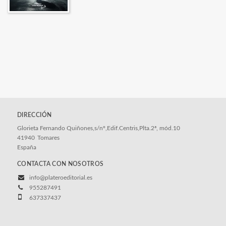
DIRECCIÓN
Glorieta Fernando Quiñones,s/nº,Edif.Centris,Plta.2ª, mód.10
41940
Tomares
España
CONTACTA CON NOSOTROS
info@plateroeditorial.es
955287491
637337437