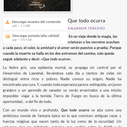
Que todo ocurra
Descargar muestra del contenido
pdf ~ 1.5 MB
SALVADOR TERCEÑO
Descargar portada (alta calidad)
En un viaje donde la magia, las
jpg ~ 770.9 kB
criaturas y los secretos acechan
a cada paso, el valor, la amistad y el amor serán puestos a prueba. Porque
cuando la muerte se halla en los dos extremos del camino, solo queda
seguir adelante y decir: «
Que todo ocurra
».
La fiebre gris, una epidemia mortal, se propaga sin control por el
Hexarreino de Laandnal, llevándose cada día a cientos de vidas sin
distinguir entre ricos y pobres. Nadie conoce su origen. Nadie ha
encontrado una cura. Y, cuando toda esperanza parece extinguida, un joven
granjero y un aprendiz de sanador se verán arrastrados a una misión
imposible: viajar a la temida Tierra de Fuego en busca de la última
oportunidad... o del fin de todo.
Con un mundo vivo y profundo,
Que todo ocurra
se alza como una
ambiciosa novela de fantasía épica en la que conviven antiguas razas y
fuerzas mágicas que nacen tanto de la luz como de la oscuridad. Un