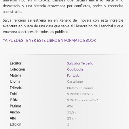
universo rico en mitología, paisajes que oscilan entre lo fértil y lo
devastado, y una historia atravesada por conflictos, poder y creencias
ancestrales.
Salva Terceño se estrena en en género de novela con esta increible
aventura en busca de una cura que salve al Hesarreino de Laandhal y que
enamora a lectores de todos los publicos
YA PUEDES TENER ESTE LIBRO EN FORMATO EBOOK
Escritor
Salvador Terceño
Colección
Coolbooks
Materia
Fantasía
Idioma
Castellano
Editorial
Platero Ediciones
EAN
9791387720957
ISBN
979-13-87720-95-7
Páginas
436
Ancho
15,5 cm
Alto
23 cm
Edición
1