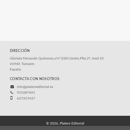
DIRECCIÓN
Glorieta Fernando Quiñones,s/nº,Edif.Centris,Plta.2ª, mód.10
41940
Tomares
España
CONTACTA CON NOSOTROS
info@plateroeditorial.es
955287491
637337437
© 2026, Platero Editorial