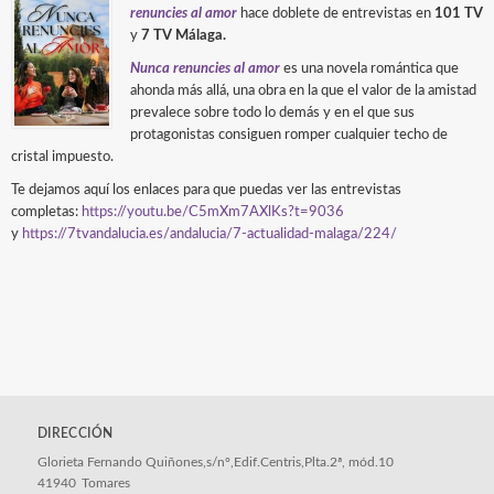
renuncies al amor
hace doblete de entrevistas en
101 TV
y
7 TV Málaga.
Nunca renuncies al amor
es una novela romántica que
ahonda más allá, una obra en la que el valor de la amistad
prevalece sobre todo lo demás y en el que sus
protagonistas consiguen romper cualquier techo de
cristal impuesto.
Te dejamos aquí los enlaces para que puedas ver las entrevistas
completas:
https://youtu.be/C5mXm7AXlKs?
t=9036
y
https://7tvandalucia.es/
andalucia/7-actualidad-malaga/
224/
DIRECCIÓN
Glorieta Fernando Quiñones,s/nº,Edif.Centris,Plta.2ª, mód.10
41940
Tomares