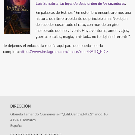
Luis Sanabria
,
La leyenda de la orden de los cazadores
.
En palabras de Esther: "En este libro encontraremos una
historia de ritmo trepidante de principio a fin. No dejan
de suceder cosas todo el rato, con más de un giro
inesperado que no vi venir. Hay aventuras, amor, viajes,
guerra, batallas, magia, amistad… no te deja indiferente".
Te dejamos el enlace a la reseña aquí para que puedas leerla
completa:
https://www.instagram.com/
share/reel/BAiiD_EDiS
DIRECCIÓN
Glorieta Fernando Quiñones,s/nº,Edif.Centris,Plta.2ª, mód.10
41940
Tomares
España